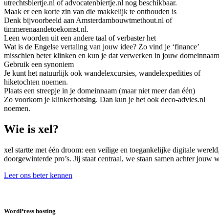
utrechtsbiertje.nl of advocatenbiertje.nl nog beschikbaar.
Maak er een korte zin van die makkelijk te onthouden is
Denk bijvoorbeeld aan Amsterdambouwtmethout.nl of
timmerenaandetoekomst.nl.
Leen woorden uit een andere taal of verbaster het
Wat is de Engelse vertaling van jouw idee? Zo vind je ‘finance’
misschien beter klinken en kun je dat verwerken in jouw domeinnaam
Gebruik een synoniem
Je kunt het natuurlijk ook wandelexcursies, wandelexpedities of
hiketochten noemen.
Plaats een streepje in je domeinnaam (maar niet meer dan één)
Zo voorkom je klinkerbotsing. Dan kun je het ook deco-advies.nl
noemen.
Wie is xel?
xel startte met één droom: een veilige en toegankelijke digitale were
doorgewinterde pro’s. Jij staat centraal, we staan samen achter jouw
Leer ons beter kennen
WordPress hosting