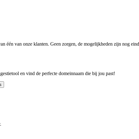
n één van onze klanten. Geen zorgen, de mogelijkheden zijn nog einde
ggestietool en vind de perfecte domeinnaam die bij jou past!
s
.