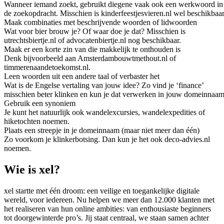
Wanneer iemand zoekt, gebruikt diegene vaak ook een werkwoord in
de zoekopdracht. Misschien is kinderfeestjesvieren.nl wel beschikbaar
Maak combinaties met beschrijvende woorden of lidwoorden
Wat voor bier brouw je? Of waar doe je dat? Misschien is
utrechtsbiertje.nl of advocatenbiertje.nl nog beschikbaar.
Maak er een korte zin van die makkelijk te onthouden is
Denk bijvoorbeeld aan Amsterdambouwtmethout.nl of
timmerenaandetoekomst.nl.
Leen woorden uit een andere taal of verbaster het
Wat is de Engelse vertaling van jouw idee? Zo vind je ‘finance’
misschien beter klinken en kun je dat verwerken in jouw domeinnaam
Gebruik een synoniem
Je kunt het natuurlijk ook wandelexcursies, wandelexpedities of
hiketochten noemen.
Plaats een streepje in je domeinnaam (maar niet meer dan één)
Zo voorkom je klinkerbotsing. Dan kun je het ook deco-advies.nl
noemen.
Wie is xel?
xel startte met één droom: een veilige en toegankelijke digitale
wereld, voor iedereen. Nu helpen we meer dan 12.000 klanten met
het realiseren van hun online ambities: van enthousiaste beginners
tot doorgewinterde pro’s. Jij staat centraal, we staan samen achter