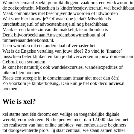
Wanneer iemand zoekt, gebruikt diegene vaak ook een werkwoord in
de zoekopdracht. Misschien is kinderfeestjesvieren.nl wel beschikbaar
Maak combinaties met beschrijvende woorden of lidwoorden
Wat voor bier brouw je? Of waar doe je dat? Misschien is
utrechtsbiertje.nl of advocatenbiertje.nl nog beschikbaar.
Maak er een korte zin van die makkelijk te onthouden is
Denk bijvoorbeeld aan Amsterdambouwtmethout.nl of
timmerenaandetoekomst.nl.
Leen woorden uit een andere taal of verbaster het
Wat is de Engelse vertaling van jouw idee? Zo vind je ‘finance’
misschien beter klinken en kun je dat verwerken in jouw domeinnaam
Gebruik een synoniem
Je kunt het natuurlijk ook wandelexcursies, wandelexpedities of
hiketochten noemen.
Plaats een streepje in je domeinnaam (maar niet meer dan één)
Zo voorkom je klinkerbotsing. Dan kun je het ook deco-advies.nl
noemen.
Wie is xel?
xel startte met één droom: een veilige en toegankelijke digitale
wereld, voor iedereen. Nu helpen we meer dan 12.000 klanten met
het realiseren van hun online ambities: van enthousiaste beginners
tot doorgewinterde pro’s. Jij staat centraal, we staan samen achter