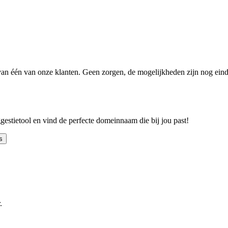
n één van onze klanten. Geen zorgen, de mogelijkheden zijn nog einde
ggestietool en vind de perfecte domeinnaam die bij jou past!
s
.