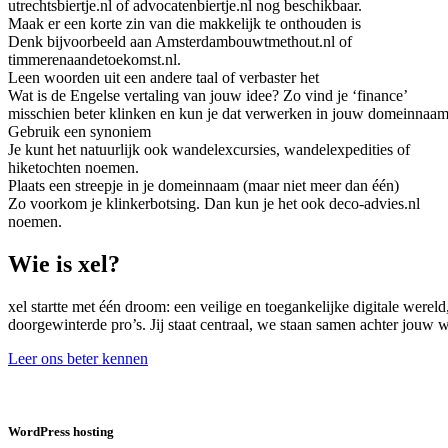
utrechtsbiertje.nl of advocatenbiertje.nl nog beschikbaar.
Maak er een korte zin van die makkelijk te onthouden is
Denk bijvoorbeeld aan Amsterdambouwtmethout.nl of
timmerenaandetoekomst.nl.
Leen woorden uit een andere taal of verbaster het
Wat is de Engelse vertaling van jouw idee? Zo vind je ‘finance’
misschien beter klinken en kun je dat verwerken in jouw domeinnaam
Gebruik een synoniem
Je kunt het natuurlijk ook wandelexcursies, wandelexpedities of
hiketochten noemen.
Plaats een streepje in je domeinnaam (maar niet meer dan één)
Zo voorkom je klinkerbotsing. Dan kun je het ook deco-advies.nl
noemen.
Wie is xel?
xel startte met één droom: een veilige en toegankelijke digitale were
doorgewinterde pro’s. Jij staat centraal, we staan samen achter jouw
Leer ons beter kennen
WordPress hosting