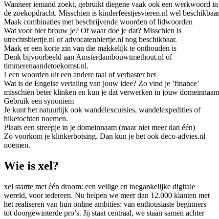
Wanneer iemand zoekt, gebruikt diegene vaak ook een werkwoord in
de zoekopdracht. Misschien is kinderfeestjesvieren.nl wel beschikbaar
Maak combinaties met beschrijvende woorden of lidwoorden
Wat voor bier brouw je? Of waar doe je dat? Misschien is
utrechtsbiertje.nl of advocatenbiertje.nl nog beschikbaar.
Maak er een korte zin van die makkelijk te onthouden is
Denk bijvoorbeeld aan Amsterdambouwtmethout.nl of
timmerenaandetoekomst.nl.
Leen woorden uit een andere taal of verbaster het
Wat is de Engelse vertaling van jouw idee? Zo vind je ‘finance’
misschien beter klinken en kun je dat verwerken in jouw domeinnaam
Gebruik een synoniem
Je kunt het natuurlijk ook wandelexcursies, wandelexpedities of
hiketochten noemen.
Plaats een streepje in je domeinnaam (maar niet meer dan één)
Zo voorkom je klinkerbotsing. Dan kun je het ook deco-advies.nl
noemen.
Wie is xel?
xel startte met één droom: een veilige en toegankelijke digitale
wereld, voor iedereen. Nu helpen we meer dan 12.000 klanten met
het realiseren van hun online ambities: van enthousiaste beginners
tot doorgewinterde pro’s. Jij staat centraal, we staan samen achter