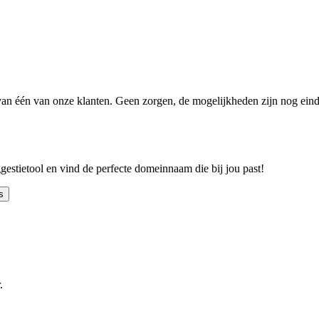
n één van onze klanten. Geen zorgen, de mogelijkheden zijn nog einde
ggestietool en vind de perfecte domeinnaam die bij jou past!
s
.