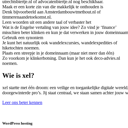
utrechtsbiertje.nl of advocatenbiertje.nl nog beschikbaar.
Maak er een korte zin van die makkelijk te onthouden is
Denk bijvoorbeeld aan Amsterdambouwtmethout.nl of
timmerenaandetoekomst.nl.
Leen woorden uit een andere taal of verbaster het
Wat is de Engelse vertaling van jouw idee? Zo vind je ‘finance’
misschien beter klinken en kun je dat verwerken in jouw domeinnaam
Gebruik een synoniem
Je kunt het natuurlijk ook wandelexcursies, wandelexpedities of
hiketochten noemen.
Plaats een streepje in je domeinnaam (maar niet meer dan één)
Zo voorkom je klinkerbotsing. Dan kun je het ook deco-advies.nl
noemen.
Wie is xel?
xel startte met één droom: een veilige en toegankelijke digitale were
doorgewinterde pro’s. Jij staat centraal, we staan samen achter jouw
Leer ons beter kennen
WordPress hosting