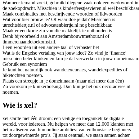
Wanneer iemand zoekt, gebruikt diegene vaak ook een werkwoord in
de zoekopdracht. Misschien is kinderfeestjesvieren.nl wel beschikbaar
Maak combinaties met beschrijvende woorden of lidwoorden
Wat voor bier brouw je? Of waar doe je dat? Misschien is
utrechtsbiertje.nl of advocatenbiertje.nl nog beschikbaar.
Maak er een korte zin van die makkelijk te onthouden is
Denk bijvoorbeeld aan Amsterdambouwtmethout.nl of
timmerenaandetoekomst.nl.
Leen woorden uit een andere taal of verbaster het
Wat is de Engelse vertaling van jouw idee? Zo vind je ‘finance’
misschien beter klinken en kun je dat verwerken in jouw domeinnaam
Gebruik een synoniem
Je kunt het natuurlijk ook wandelexcursies, wandelexpedities of
hiketochten noemen.
Plaats een streepje in je domeinnaam (maar niet meer dan één)
Zo voorkom je klinkerbotsing. Dan kun je het ook deco-advies.nl
noemen.
Wie is xel?
xel startte met één droom: een veilige en toegankelijke digitale
wereld, voor iedereen. Nu helpen we meer dan 12.000 klanten met
het realiseren van hun online ambities: van enthousiaste beginners
tot doorgewinterde pro’s. Jij staat centraal, we staan samen achter