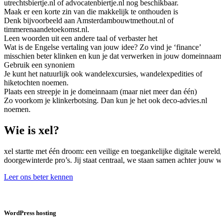
utrechtsbiertje.nl of advocatenbiertje.nl nog beschikbaar.
Maak er een korte zin van die makkelijk te onthouden is
Denk bijvoorbeeld aan Amsterdambouwtmethout.nl of
timmerenaandetoekomst.nl.
Leen woorden uit een andere taal of verbaster het
Wat is de Engelse vertaling van jouw idee? Zo vind je ‘finance’
misschien beter klinken en kun je dat verwerken in jouw domeinnaam
Gebruik een synoniem
Je kunt het natuurlijk ook wandelexcursies, wandelexpedities of
hiketochten noemen.
Plaats een streepje in je domeinnaam (maar niet meer dan één)
Zo voorkom je klinkerbotsing. Dan kun je het ook deco-advies.nl
noemen.
Wie is xel?
xel startte met één droom: een veilige en toegankelijke digitale were
doorgewinterde pro’s. Jij staat centraal, we staan samen achter jouw
Leer ons beter kennen
WordPress hosting