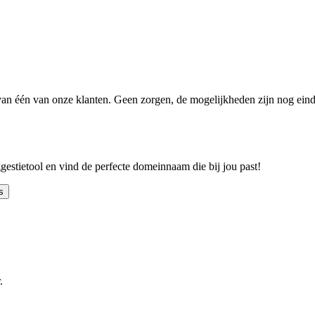
n één van onze klanten. Geen zorgen, de mogelijkheden zijn nog einde
ggestietool en vind de perfecte domeinnaam die bij jou past!
s
.