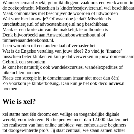
Wanneer iemand zoekt, gebruikt diegene vaak ook een werkwoord in
de zoekopdracht. Misschien is kinderfeestjesvieren.nl wel beschikbaar
Maak combinaties met beschrijvende woorden of lidwoorden
Wat voor bier brouw je? Of waar doe je dat? Misschien is
utrechtsbiertje.nl of advocatenbiertje.nl nog beschikbaar.
Maak er een korte zin van die makkelijk te onthouden is
Denk bijvoorbeeld aan Amsterdambouwtmethout.nl of
timmerenaandetoekomst.nl.
Leen woorden uit een andere taal of verbaster het
Wat is de Engelse vertaling van jouw idee? Zo vind je ‘finance’
misschien beter klinken en kun je dat verwerken in jouw domeinnaam
Gebruik een synoniem
Je kunt het natuurlijk ook wandelexcursies, wandelexpedities of
hiketochten noemen.
Plaats een streepje in je domeinnaam (maar niet meer dan één)
Zo voorkom je klinkerbotsing. Dan kun je het ook deco-advies.nl
noemen.
Wie is xel?
xel startte met één droom: een veilige en toegankelijke digitale
wereld, voor iedereen. Nu helpen we meer dan 12.000 klanten met
het realiseren van hun online ambities: van enthousiaste beginners
tot doorgewinterde pro’s. Jij staat centraal, we staan samen achter